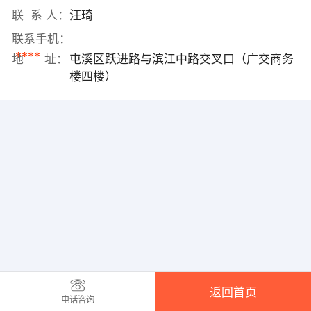
联 系 人：
汪琦
联系手机：
****
地 址：
屯溪区跃进路与滨江中路交叉口（广交商务
楼四楼）
返回首页
电话咨询