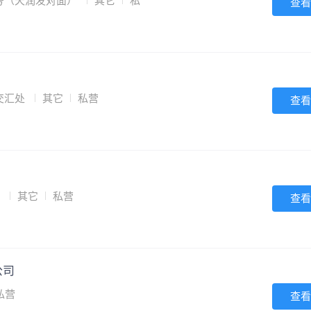
6号（天润发对面）
其它
私
查看
交汇处
其它
私营
查看
5
其它
私营
查看
公司
私营
查看