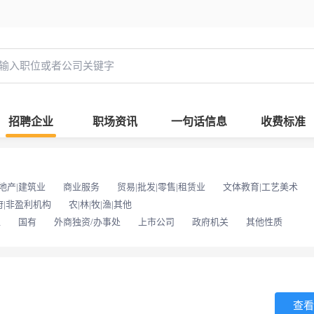
招聘企业
职场资讯
一句话信息
收费标准
地产|建筑业
商业服务
贸易|批发|零售|租赁业
文体教育|工艺美术
府|非盈利机构
农|林|牧|渔|其他
位
国有
外商独资/办事处
上市公司
政府机关
其他性质
查看