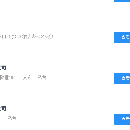
口（原C2C酒店办公区5楼）
查看
公司
2幢106
其它
私营
查看
公司
它
私营
查看