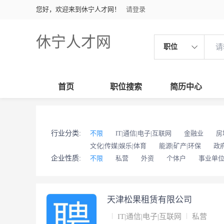
您好，欢迎来到休宁人才网！
请登录
休宁人才网
职位
首页
职位搜索
简历中心
行业分类:
不限
IT|通信|电子|互联网
金融业
房
文化|传媒|娱乐|体育
能源|矿产|环保
政
企业性质:
不限
私营
外资
个体户
事业单
天津松果租赁有限公司
IT|通信|电子|互联网
私营