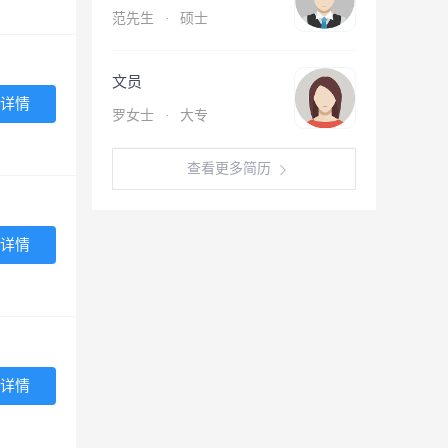
范先生
·
硕士
文员
详情
罗女士
·
大专
查看更多简历
详情
详情