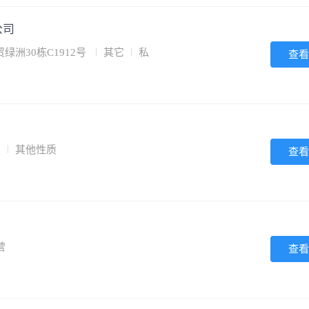
公司
洲30栋C1912号
其它
私
查看
它
其他性质
查看
营
查看