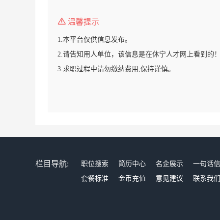
温馨提示
1.本平台仅供信息发布。
2.请告知用人单位，该信息是在休宁人才网上看到的
3.求职过程中请勿缴纳费用,保持谨慎。
栏目导航:
职位搜索
简历中心
名企展示
一句话
套餐标准
金币充值
意见建议
联系我