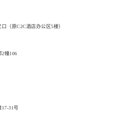
口（原C2C酒店办公区5楼）
2幢106
7-31号