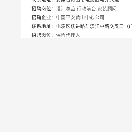
招聘岗位：
设计总监
行政前台
家装顾问
招聘企业：
中国平安黄山中心公司
联系地址：屯溪区跃进路与滨江中路交叉口（
招聘岗位：
保险代理人
招聘企业：
黄山市徽润水务工程科技有限公司
联系地址：安徽省黄山市屯溪区新园路25号世贸绿
招聘岗位：
销售经理
行政文员
招聘企业：
黄山翼天置业有限公司
联系地址：安徽省黄山市屯溪区贡阳路
招聘岗位：
水电工程师
置业顾问
土建工程师
招聘企业：
黄山中博装饰工程有限公司
联系地址：屯溪区天都大道10号
招聘岗位：
装修顾问
前台
全装室内设计师
招聘企业：
黄山兆瑞汽车销售服务有限公司